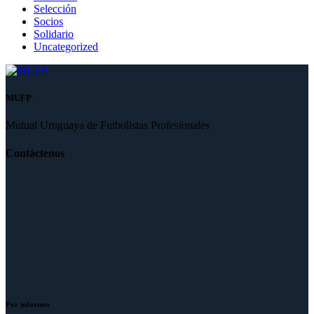
Selección
Socios
Solidario
Uncategorized
MUFP
Mutual Uruguaya de Futbolistas Profesionales
Contáctenos
Por informes