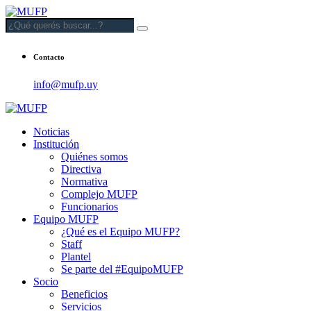
Contacto
info@mufp.uy
Noticias
Institución
Quiénes somos
Directiva
Normativa
Complejo MUFP
Funcionarios
Equipo MUFP
¿Qué es el Equipo MUFP?
Staff
Plantel
Se parte del #EquipoMUFP
Socio
Beneficios
Servicios