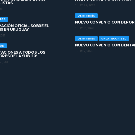
LISTAS
JULIO 24, 2026
018
DE INTERÉS
ERÉS
NUEVO CONVENIO CON DEPOR
ACIÓN OFICIAL SOBRE EL
JULIO 10, 2026
19 EN URUGUAY
2021
DE INTERÉS
UNCATEGORIZED
NUEVO CONVENIO CON DENTA
IÓN
JULIO 7, 2026
ITACIONES A TODOS LOS
RES DE LA SUB-20!
1, 2019