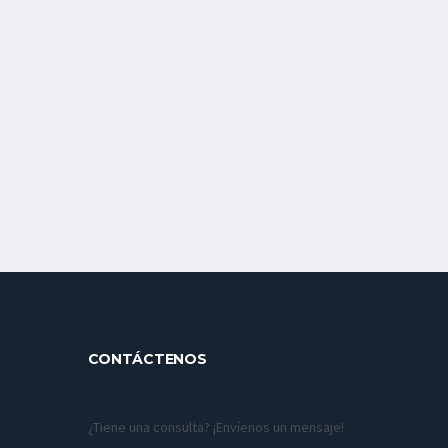
CONTÁCTENOS
¿Tiene una consulta? ¡Envíenos un mensaje!