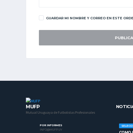
GUARDAR MI NOMBRE Y CORREO EN ESTE ORDE
MUFP
NOTICI
Mutual Uruguaya de Futbolistas Profesionales
POR INFORMES
SELECC
INFO@MUFP.UY
COMO H