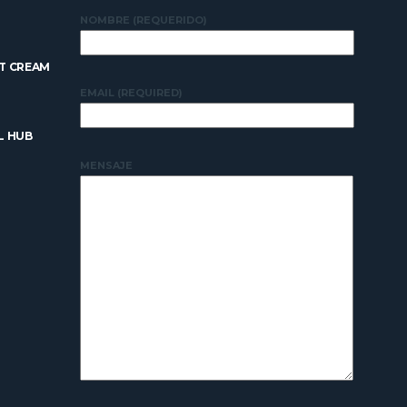
NOMBRE (REQUERIDO)
T CREAM
EMAIL (REQUIRED)
L HUB
MENSAJE