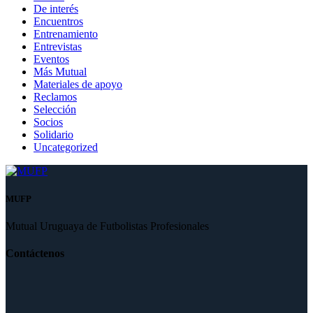
De interés
Encuentros
Entrenamiento
Entrevistas
Eventos
Más Mutual
Materiales de apoyo
Reclamos
Selección
Socios
Solidario
Uncategorized
MUFP
Mutual Uruguaya de Futbolistas Profesionales
Contáctenos