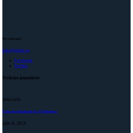
Por informes
info@mufp.uy
Facebook
Twitter
Noticias populares
Selección
Como han finalizado los 55 futbolistas
julio 8, 2018