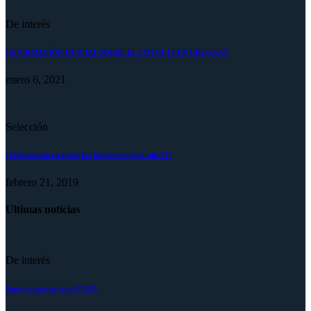
De interés
INFORMACIÓN OFICIAL SOBRE EL COVID-19 EN URUGUAY
enero 6, 2021
Selección
¡Felicitaciones a todos los jugadores de la sub-20!
febrero 21, 2019
Ultimas noticias
De interés
Nuevo convenio con VYRA