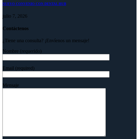
NUEVO CONVENIO CON DENTAL HUB
julio 7, 2026
Contáctenos
¿Tiene una consulta? ¡Envíenos un mensaje!
Nombre (requerido)
Email (required)
Mensaje