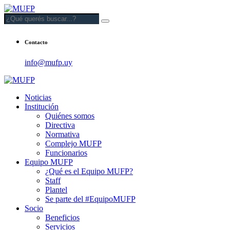
Contacto
info@mufp.uy
Noticias
Institución
Quiénes somos
Directiva
Normativa
Complejo MUFP
Funcionarios
Equipo MUFP
¿Qué es el Equipo MUFP?
Staff
Plantel
Se parte del #EquipoMUFP
Socio
Beneficios
Servicios