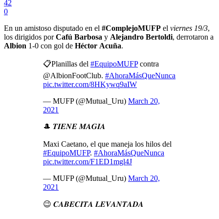
42
0
En un amistoso disputado en el
#ComplejoMUFP
el
viernes 19/3
,
los dirigidos por
Cafú Barbosa
y
Alejandro Bertoldi
, derrotaron a
Albion
1-0 con gol de
Héctor
Acuña
.
📋Planillas del
#EquipoMUFP
contra
@AlbionFootClub.
#AhoraMásQueNunca
pic.twitter.com/8HKywq9aIW
— MUFP (@Mutual_Uru)
March 20,
2021
🎩 𝑻𝑰𝑬𝑵𝑬 𝑴𝑨𝑮𝑰𝑨
Maxi Caetano, el que maneja los hilos del
#EquipoMUFP
.
#AhoraMásQueNunca
pic.twitter.com/F1ED1mgl4J
— MUFP (@Mutual_Uru)
March 20,
2021
😉 𝑪𝑨𝑩𝑬𝑪𝑰𝑻𝑨 𝑳𝑬𝑽𝑨𝑵𝑻𝑨𝑫𝑨