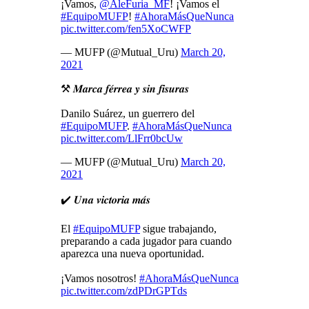
¡Vamos,
@AleFuria_MF
! ¡Vamos el
#EquipoMUFP
!
#AhoraMásQueNunca
pic.twitter.com/fen5XoCWFP
— MUFP (@Mutual_Uru)
March 20,
2021
⚒ 𝑴𝒂𝒓𝒄𝒂 𝒇𝒆́𝒓𝒓𝒆𝒂 𝒚 𝒔𝒊𝒏 𝒇𝒊𝒔𝒖𝒓𝒂𝒔
Danilo Suárez, un guerrero del
#EquipoMUFP
.
#AhoraMásQueNunca
pic.twitter.com/LlFrr0bcUw
— MUFP (@Mutual_Uru)
March 20,
2021
✔️ 𝑼𝒏𝒂 𝒗𝒊𝒄𝒕𝒐𝒓𝒊𝒂 𝒎𝒂́𝒔
El
#EquipoMUFP
sigue trabajando,
preparando a cada jugador para cuando
aparezca una nueva oportunidad.
¡Vamos nosotros!
#AhoraMásQueNunca
pic.twitter.com/zdPDrGPTds