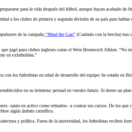
prepararse para la vida después del fútbol, aunque hayan acabado de fi
aridad a los clubes de primera y segunda división de su país para hablar
mpulsores de la campaña
“Mind the Gap”
(Cuidado con la brecha) tras u
, que jugó para clubes ingleses como el West Bromwich Albion. “No im
te en exfutbolista.”
os con los futbolistas en edad de desarrollo del equipo: he estado en 
stablecidos en su treintena: pensad en vuestro futuro. Si tienes un plan
es –tanto en activo como retirados– a costear sus cursos. De los que c
fiere algún ámbito científico.
quitectura y política. Fuera de la universidad, los futbolistas reciben fo