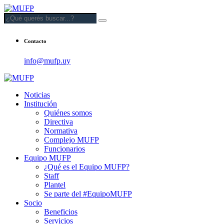
Contacto
info@mufp.uy
Noticias
Institución
Quiénes somos
Directiva
Normativa
Complejo MUFP
Funcionarios
Equipo MUFP
¿Qué es el Equipo MUFP?
Staff
Plantel
Se parte del #EquipoMUFP
Socio
Beneficios
Servicios