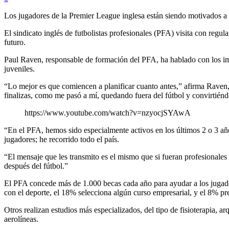
Los jugadores de la Premier League inglesa están siendo motivados a 
El sindicato inglés de futbolistas profesionales (PFA) visita con regul
futuro.
Paul Raven, responsable de formación del PFA, ha hablado con los i
juveniles.
“Lo mejor es que comiencen a planificar cuanto antes,” afirma Raven
finalizas, como me pasó a mí, quedando fuera del fútbol y convirtiéndo
https://www.youtube.com/watch?v=nzyocjSYAwA
“En el PFA, hemos sido especialmente activos en los últimos 2 o 3 añ
jugadores; he recorrido todo el país.
“El mensaje que les transmito es el mismo que si fueran profesionales e
después del fútbol.”
El PFA concede más de 1.000 becas cada año para ayudar a los jugador
con el deporte, el 18% selecciona algún curso empresarial, y el 8% pre
Otros realizan estudios más especializados, del tipo de fisioterapia, ar
aerolíneas.