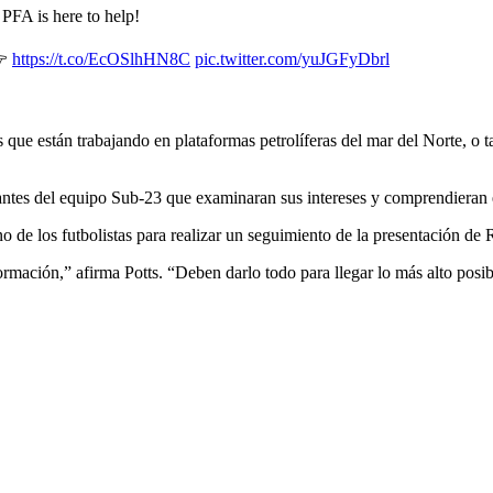
e PFA is here to help!
👉
https://t.co/EcOSlhHN8C
pic.twitter.com/yuJGFyDbrl
 que están trabajando en plataformas petrolíferas del mar del Norte, o t
tes del equipo Sub-23 que examinaran sus intereses y comprendieran el v
o de los futbolistas para realizar un seguimiento de la presentación de
ación,” afirma Potts. “Deben darlo todo para llegar lo más alto posibl