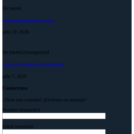
De interés
Nuevo convenio con Deport Cream
julio 10, 2026
De interés
Uncategorized
NUEVO CONVENIO CON DENTAL HUB
julio 7, 2026
Contáctenos
¿Tiene una consulta? ¡Envíenos un mensaje!
Nombre (requerido)
Email (required)