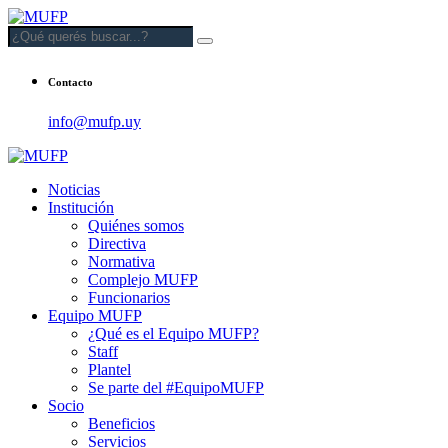
Contacto
info@mufp.uy
Noticias
Institución
Quiénes somos
Directiva
Normativa
Complejo MUFP
Funcionarios
Equipo MUFP
¿Qué es el Equipo MUFP?
Staff
Plantel
Se parte del #EquipoMUFP
Socio
Beneficios
Servicios