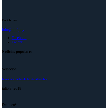
Por informes
info@mufp.uy
Facebook
Twitter
Noticias populares
Selección
Como han finalizado los 55 futbolistas
julio 8, 2018
De interés