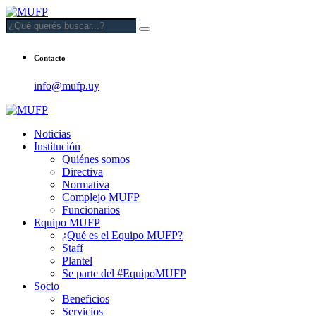
Contacto
info@mufp.uy
Noticias
Institución
Quiénes somos
Directiva
Normativa
Complejo MUFP
Funcionarios
Equipo MUFP
¿Qué es el Equipo MUFP?
Staff
Plantel
Se parte del #EquipoMUFP
Socio
Beneficios
Servicios