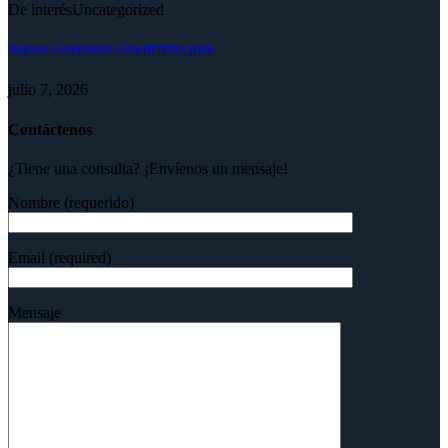
De interés
Uncategorized
NUEVO CONVENIO CON DENTAL HUB
julio 7, 2026
Contáctenos
¿Tiene una consulta? ¡Envíenos un mensaje!
Nombre (requerido)
Email (required)
Mensaje