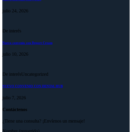
julio 24, 2026
De interés
Nuevo convenio con Deport Cream
julio 10, 2026
De interés
Uncategorized
NUEVO CONVENIO CON DENTAL HUB
julio 7, 2026
Contáctenos
¿Tiene una consulta? ¡Envíenos un mensaje!
Nombre (requerido)