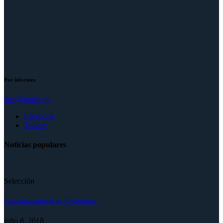
Por informes
info@mufp.uy
Facebook
Twitter
Noticias populares
Selección
Como han finalizado los 55 futbolistas
julio 8, 2018