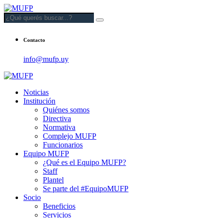
Contacto
info@mufp.uy
Noticias
Institución
Quiénes somos
Directiva
Normativa
Complejo MUFP
Funcionarios
Equipo MUFP
¿Qué es el Equipo MUFP?
Staff
Plantel
Se parte del #EquipoMUFP
Socio
Beneficios
Servicios