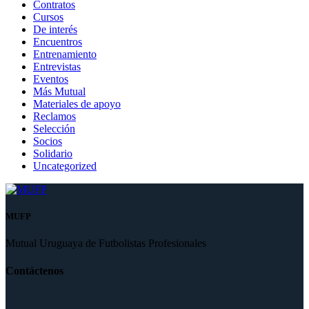
Contratos
Cursos
De interés
Encuentros
Entrenamiento
Entrevistas
Eventos
Más Mutual
Materiales de apoyo
Reclamos
Selección
Socios
Solidario
Uncategorized
MUFP
Mutual Uruguaya de Futbolistas Profesionales
Contáctenos