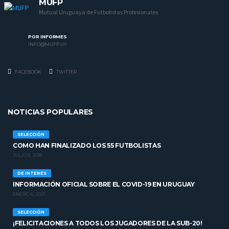
MUFP
Mutual Uruguaya de Futbolistas Profesionales
POR INFORMES
INFO@MUFP.UY
FACEBOOK
TWITTER
NOTICIAS POPULARES
SELECCIÓN
COMO HAN FINALIZADO LOS 55 FUTBOLISTAS
JULIO 8, 2018
DE INTERÉS
INFORMACIÓN OFICIAL SOBRE EL COVID-19 EN URUGUAY
ENERO 6, 2021
SELECCIÓN
¡FELICITACIONES A TODOS LOS JUGADORES DE LA SUB-20!