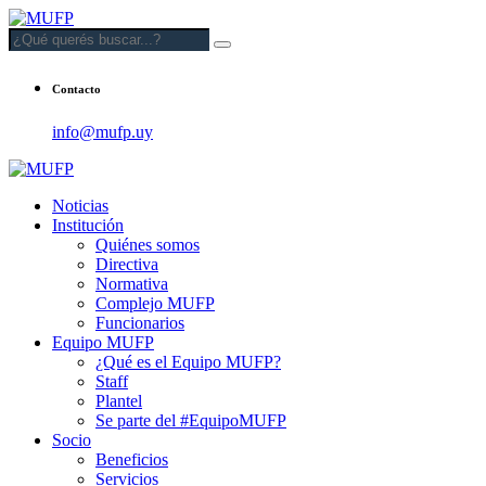
Contacto
info@mufp.uy
Noticias
Institución
Quiénes somos
Directiva
Normativa
Complejo MUFP
Funcionarios
Equipo MUFP
¿Qué es el Equipo MUFP?
Staff
Plantel
Se parte del #EquipoMUFP
Socio
Beneficios
Servicios