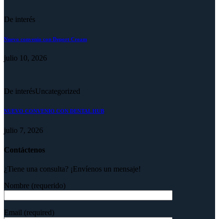
De interés
Nuevo convenio con Deport Cream
julio 10, 2026
De interés
Uncategorized
NUEVO CONVENIO CON DENTAL HUB
julio 7, 2026
Contáctenos
¿Tiene una consulta? ¡Envíenos un mensaje!
Nombre (requerido)
Email (required)