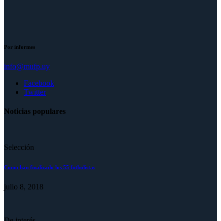
Por informes
info@mufp.uy
Facebook
Twitter
Noticias populares
Selección
Como han finalizado los 55 futbolistas
julio 8, 2018
De interés