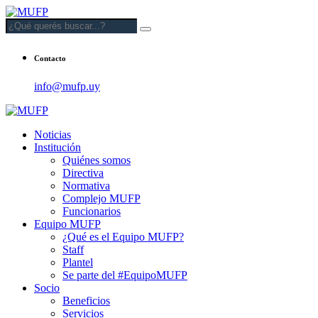
Contacto
info@mufp.uy
Noticias
Institución
Quiénes somos
Directiva
Normativa
Complejo MUFP
Funcionarios
Equipo MUFP
¿Qué es el Equipo MUFP?
Staff
Plantel
Se parte del #EquipoMUFP
Socio
Beneficios
Servicios