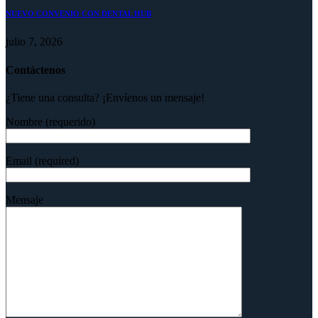
NUEVO CONVENIO CON DENTAL HUB
julio 7, 2026
Contáctenos
¿Tiene una consulta? ¡Envíenos un mensaje!
Nombre (requerido)
Email (required)
Mensaje