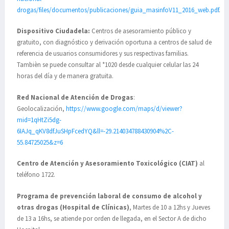
drogas/files/documentos/publicaciones/guia_masinfoV11_2016_web.pdf
.
Dispositivo Ciudadela:
Centros de asesoramiento público y
gratuito, con diagnóstico y derivación oportuna a centros de salud de
referencia de usuarios consumidores y sus respectivas familias.
Tambièn se puede consultar al *1020 desde cualquier celular las 24
horas del día y de manera gratuita.
Red Nacional de Atención de Drogas
:
Geolocalización,
https://www.google.com/maps/d/viewer?
mid=1qHtZi5dg-
6IAJq_qKV8dfJuSHpFcedYQ&ll=-29.214034788430904%2C-
55.84725025&z=6
Centro de Atención y Asesoramiento Toxicológico (CIAT)
al
teléfono 1722.
Programa de prevención laboral de consumo de alcohol y
otras drogas (Hospital de Clínicas)
, Martes de 10 a 12hs y Jueves
de 13 a 16hs, se atiende por orden de llegada, en el Sector A de dicho