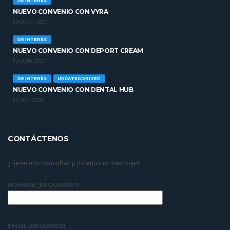
DE INTERÉS
NUEVO CONVENIO CON VYRA
JULIO 24, 2026
DE INTERÉS
NUEVO CONVENIO CON DEPORT CREAM
JULIO 10, 2026
DE INTERÉS
UNCATEGORIZED
NUEVO CONVENIO CON DENTAL HUB
JULIO 7, 2026
CONTÁCTENOS
¿Tiene una consulta? ¡Envíenos un mensaje!
NOMBRE (REQUERIDO)
EMAIL (REQUIRED)