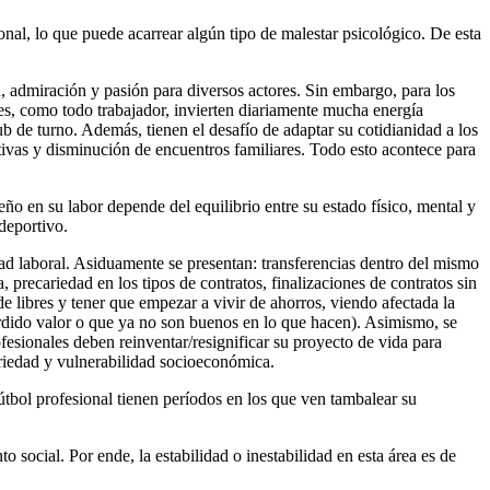
onal, lo que puede acarrear algún tipo de malestar psicológico. De esta
n, admiración y pasión para diversos actores. Sin embargo, para los
ales, como todo trabajador, invierten diariamente mucha energía
b de turno. Además, tienen el desafío de adaptar su cotidianidad a los
eativas y disminución de encuentros familiares. Todo esto acontece para
eño en su labor depende del equilibrio entre su estado físico, mental y
 deportivo.
dad laboral. Asiduamente se presentan: transferencias dentro del mismo
, precariedad en los tipos de contratos, finalizaciones de contratos sin
e libres y tener que empezar a vivir de ahorros, viendo afectada la
erdido valor o que ya no son buenos en lo que hacen). Asimismo, se
ofesionales deben reinventar/resignificar su proyecto de vida para
cariedad y vulnerabilidad socioeconómica.
fútbol profesional tienen períodos en los que ven tambalear su
 social. Por ende, la estabilidad o inestabilidad en esta área es de