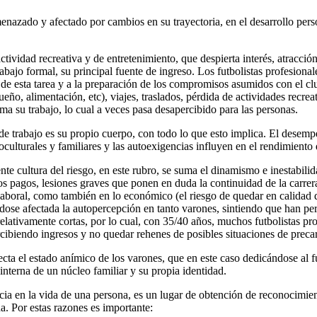
enazado y afectado por cambios en su trayectoria, en el desarrollo pers
ctividad recreativa y de entretenimiento, que despierta interés, atracció
trabajo formal, su principal fuente de ingreso. Los futbolistas profesion
 de esta tarea y a la preparación de los compromisos asumidos con el clu
sueño, alimentación, etc), viajes, traslados, pérdida de actividades recr
rma su trabajo, lo cual a veces pasa desapercibido para las personas.
 de trabajo es su propio cuerpo, con todo lo que esto implica. El desemp
culturales y familiares y las autoexigencias influyen en el rendimiento
te cultura del riesgo, en este rubro, se suma el dinamismo e inestabili
los pagos, lesiones graves que ponen en duda la continuidad de la carrera
laboral, como también en lo económico (el riesgo de quedar en calidad d
éndose afectada la autopercepción en tanto varones, sintiendo que han p
relativamente cortas, por lo cual, con 35/40 años, muchos futbolistas pr
percibiendo ingresos y no quedar rehenes de posibles situaciones de pre
fecta el estado anímico de los varones, que en este caso dedicándose al 
 interna de un núcleo familiar y su propia identidad.
ia en la vida de una persona, es un lugar de obtención de reconocimiento
a. Por estas razones es importante: