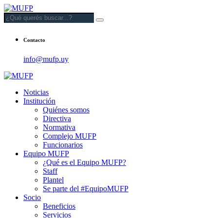
Contacto
info@mufp.uy
Noticias
Institución
Quiénes somos
Directiva
Normativa
Complejo MUFP
Funcionarios
Equipo MUFP
¿Qué es el Equipo MUFP?
Staff
Plantel
Se parte del #EquipoMUFP
Socio
Beneficios
Servicios