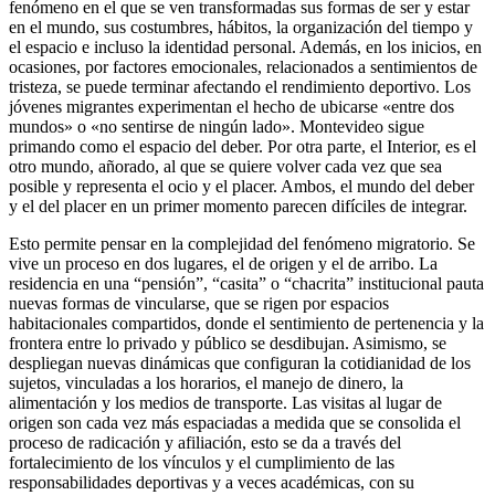
fenómeno en el que se ven transformadas sus formas de ser y estar
en el mundo, sus costumbres, hábitos, la organización del tiempo y
el espacio e incluso la identidad personal. Además, en los inicios, en
ocasiones, por factores emocionales, relacionados a sentimientos de
tristeza, se puede terminar afectando el rendimiento deportivo. Los
jóvenes migrantes experimentan el hecho de ubicarse «entre dos
mundos» o «no sentirse de ningún lado». Montevideo sigue
primando como el espacio del deber. Por otra parte, el Interior, es el
otro mundo, añorado, al que se quiere volver cada vez que sea
posible y representa el ocio y el placer. Ambos, el mundo del deber
y el del placer en un primer momento parecen difíciles de integrar.
Esto permite pensar en la complejidad del fenómeno migratorio. Se
vive un proceso en dos lugares, el de origen y el de arribo. La
residencia en una “pensión”, “casita” o “chacrita” institucional pauta
nuevas formas de vincularse, que se rigen por espacios
habitacionales compartidos, donde el sentimiento de pertenencia y la
frontera entre lo privado y público se desdibujan. Asimismo, se
despliegan nuevas dinámicas que configuran la cotidianidad de los
sujetos, vinculadas a los horarios, el manejo de dinero, la
alimentación y los medios de transporte. Las visitas al lugar de
origen son cada vez más espaciadas a medida que se consolida el
proceso de radicación y afiliación, esto se da a través del
fortalecimiento de los vínculos y el cumplimiento de las
responsabilidades deportivas y a veces académicas, con su