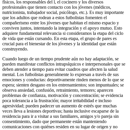
físicos, los responsables del l, el cocinero y los diversos
profesionales que tienen contacto con los jóvenes (médicos,
nutricionista, trabajador social, psicólogo, etc.). Es muy importante
que los adultos que rodean a estos futbolistas fomenten el
compañerismo entre los jóvenes que habitan el mismo espacio y
conviven juntos, intentando la integración y el apoyo mutuo. Esto
adquiere fundamental relevancia si consideramos la etapa del ciclo
de vida que están cursando. En esta etapa, el grupo de pares es
crucial para el bienestar de los jóvenes y la identidad que están
construyendo.
Cuando luego de un tiempo prudente aún no hay adaptación, se
pueden manifestar conflictos intrapsíquicos e interpersonales que se
deben atender a tiempo para evitar cuadros que afecten la salud
mental. Los futbolistas generalmente lo expresan a través de sus
emociones y conductas: deportivamente rinden menos de lo que se
espera; sienten desgano en los entrenamientos; son impuntuales; se
observa ansiedad, confusión, retraimiento, temores; aparecen
problemas de confianza, motivación y concentración; se evidencia
poca tolerancia a la frustración; mayor irritabilidad e incluso
agresividad; pueden padecer un aumento de estrés que muchas
veces lleva a lesiones deportivas; hasta inclusive escaparse de la
residencia para ir a visitar a sus familiares, amigos y/o pareja sin
consentimiento, dado que permanente están manteniendo
comunicaciones con quiénes residen en su lugar de origen y no