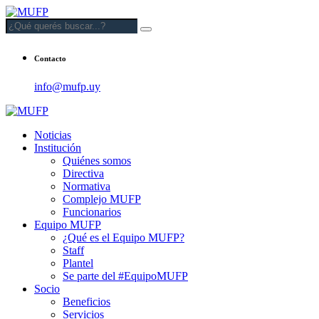
Contacto
info@mufp.uy
Noticias
Institución
Quiénes somos
Directiva
Normativa
Complejo MUFP
Funcionarios
Equipo MUFP
¿Qué es el Equipo MUFP?
Staff
Plantel
Se parte del #EquipoMUFP
Socio
Beneficios
Servicios