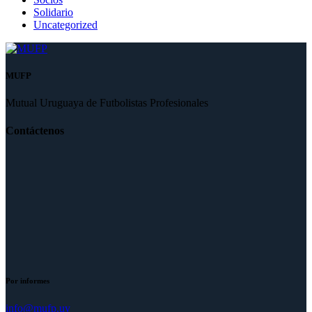
Solidario
Uncategorized
MUFP
Mutual Uruguaya de Futbolistas Profesionales
Contáctenos
Por informes
info@mufp.uy