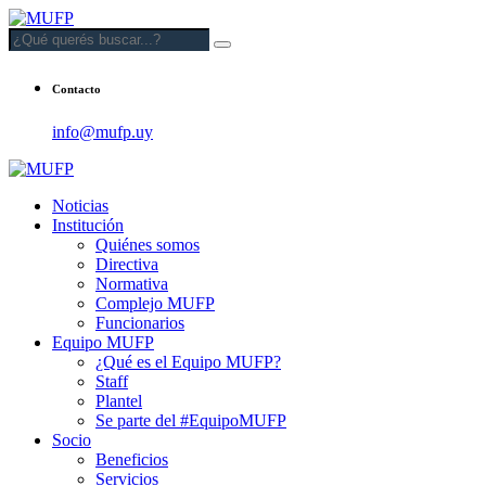
Contacto
info@mufp.uy
Noticias
Institución
Quiénes somos
Directiva
Normativa
Complejo MUFP
Funcionarios
Equipo MUFP
¿Qué es el Equipo MUFP?
Staff
Plantel
Se parte del #EquipoMUFP
Socio
Beneficios
Servicios