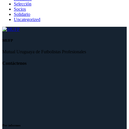
Selección
Socios
Solidario
Uncategorized
MUFP
Mutual Uruguaya de Futbolistas Profesionales
Contáctenos
Por informes