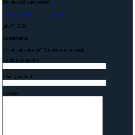
De interés
Uncategorized
NUEVO CONVENIO CON DENTAL HUB
julio 7, 2026
Contáctenos
¿Tiene una consulta? ¡Envíenos un mensaje!
Nombre (requerido)
Email (required)
Mensaje