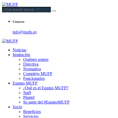
Contacto
info@mufp.uy
Noticias
Institución
Quiénes somos
Directiva
Normativa
Complejo MUFP
Funcionarios
Equipo MUFP
¿Qué es el Equipo MUFP?
Staff
Plantel
Se parte del #EquipoMUFP
Socio
Beneficios
Servicios