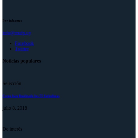
Por informes
info@mufp.uy
Facebook
Twitter
Noticias populares
Selección
Como han finalizado los 55 futbolistas
julio 8, 2018
De interés