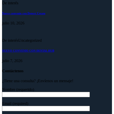
De interés
Nuevo convenio con Deport Cream
julio 10, 2026
De interés
Uncategorized
NUEVO CONVENIO CON DENTAL HUB
julio 7, 2026
Contáctenos
¿Tiene una consulta? ¡Envíenos un mensaje!
Nombre (requerido)
Email (required)