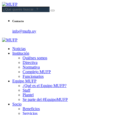
Contacto
info@mufp.uy
Noticias
Institución
Quiénes somos
Directiva
Normativa
Complejo MUFP
Funcionarios
Equipo MUFP
¿Qué es el Equipo MUFP?
Staff
Plantel
Se parte del #EquipoMUFP
Socio
Beneficios
Servicios