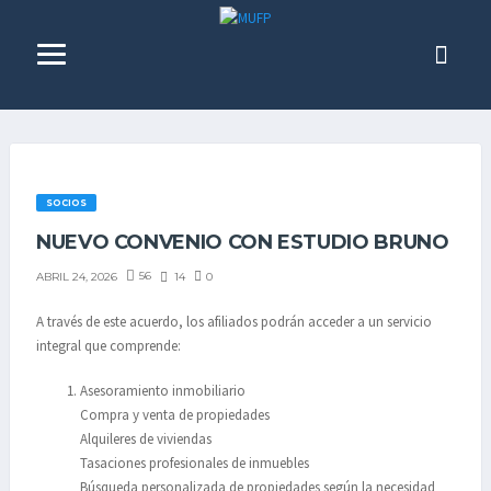
SOCIOS
NUEVO CONVENIO CON ESTUDIO BRUNO
56
14
0
ABRIL 24, 2026
A través de este acuerdo, los afiliados podrán acceder a un servicio
integral que comprende:
Asesoramiento inmobiliario
Compra y venta de propiedades
Alquileres de viviendas
Tasaciones profesionales de inmuebles
Búsqueda personalizada de propiedades según la necesidad