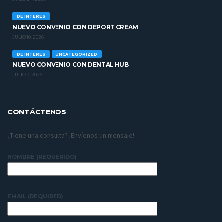
DE INTERÉS
NUEVO CONVENIO CON DEPORT CREAM
JULIO 10, 2026
DE INTERÉS
UNCATEGORIZED
NUEVO CONVENIO CON DENTAL HUB
JULIO 7, 2026
CONTÁCTENOS
¿Tiene una consulta? ¡Envíenos un mensaje!
NOMBRE (REQUERIDO)
EMAIL (REQUIRED)