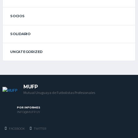
SOCIOS
SOLIDARIO
UNCATEGORIZED
MUFP
Mutual Uruguaya de Futbolistas Profesionales
POR INFORMES
INFO@MUFP.UY
FACEBOOK
TWITTER