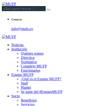
Contacto
info@mufp.uy
Noticias
Institución
Quiénes somos
Directiva
Normativa
Complejo MUFP
Funcionarios
Equipo MUFP
¿Qué es el Equipo MUFP?
Staff
Plantel
Se parte del #EquipoMUFP
Socio
Beneficios
Servicios