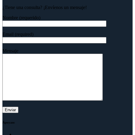
¿Tiene una consulta? ¡Envíenos un mensaje!
Nombre (requerido)
Email (required)
Mensaje
Apoyan: