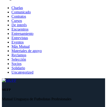
Charlas
Comunicado
Contratos
Cursos
De interés
Encuentros
Entrenamiento
Entrevistas
Eventos
Más Mutual
Materiales de apoyo
Reclamos
Selección
Socios
Solidario
Uncategorized
MUFP
Mutual Uruguaya de Futbolistas Profesionales