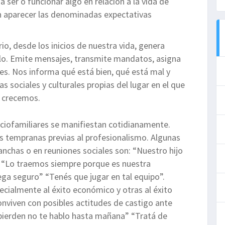
ser o funcionar algo en relación a la vida de
en aparecer las denominadas expectativas
io, desde los inicios de nuestra vida, genera
llo. Emite mensajes, transmite mandatos, asigna
nes. Nos informa qué está bien, qué está mal y
 sociales y culturales propias del lugar en el que
e crecemos.
ociofamiliares se manifiestan cotidianamente.
es tempranas previas al profesionalismo. Algunas
anchas o en reuniones sociales son: “Nuestro hijo
l” “Lo traemos siempre porque es nuestra
ega seguro” “Tenés que jugar en tal equipo”.
ecialmente al éxito económico y otras al éxito
onviven con posibles actitudes de castigo ante
 pierden no te hablo hasta mañana” “Tratá de