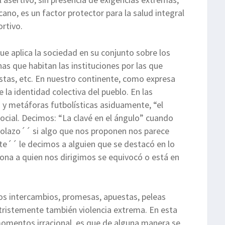
ano, es un factor protector para la salud integral
ortivo.
ue aplica la sociedad en su conjunto sobre los
onas que habitan las instituciones por las que
odistas, etc. En nuestro continente, como expresa
e la identidad colectiva del pueblo. En las
s y metáforas futbolísticas asiduamente, “el
social. Decimos: “La clavé en el ángulo” cuando
lazo´´ si algo que nos proponen nos parece
te´´ le decimos a alguien que se destacó en lo
sona a quien nos dirigimos se equivocó o está en
os intercambios, promesas, apuestas, peleas
tristemente también violencia extrema. En esta
 momentos irracional, es que de alguna manera se