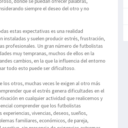
oso, donde se puedan ofrecer palabras,
onsiderando siempre el deseo del otro y no
odas estas expectativas es una realidad
 instaladas y suelen producir estrés, frustración,
tas profesionales. Un gran número de futbolistas
edades muy tempranas, muchos de ellos en la
randes cambios, en la que la influencia del entorno
nar todo esto puede ser dificultoso.
e los otros, muchas veces le exigen al otro más
omprender que el estrés genera dificultades en el
tivación en cualquier actividad que realicemos y
sencial comprender que los futbolistas
 experiencias, vivencias, deseos, sueños,
blemas familiares, económicos, de pareja,
l asertivo, sin presencia de exigencias extremas,