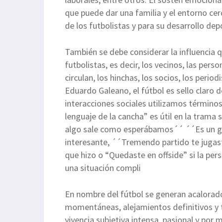
que puede dar una familia y el entorno cerc
de los futbolistas y para su desarrollo dep
También se debe considerar la influencia q
futbolistas, es decir, los vecinos, las pers
circulan, los hinchas, los socios, los peri
Eduardo Galeano, el fútbol es sello claro d
interacciones sociales utilizamos término
lenguaje de la cancha” es útil en la trama 
algo sale como esperábamos´´ ´´Es un go
interesante, ´´Tremendo partido te jugas
que hizo o “Quedaste en offside” si la per
una situación compli
En nombre del fútbol se generan acalorad
momentáneas, alejamientos definitivos y 
vivencia subjetiva intensa, pasional y por