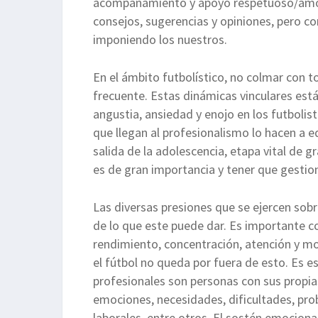
acompañamiento y apoyo respetuoso/amor
consejos, sugerencias y opiniones, pero c
imponiendo los nuestros.
En el ámbito futbolístico, no colmar con t
frecuente. Estas dinámicas vinculares están
angustia, ansiedad y enojo en los futbolis
que llegan al profesionalismo lo hacen a 
salida de la adolescencia, etapa vital de g
es de gran importancia y tener que gestio
Las diversas presiones que se ejercen sobr
de lo que este puede dar. Es importante c
rendimiento, concentración, atención y mo
el fútbol no queda por fuera de esto. Es e
profesionales son personas con sus propias
emociones, necesidades, dificultades, pro
laborales, entre otros. El sostén emociona