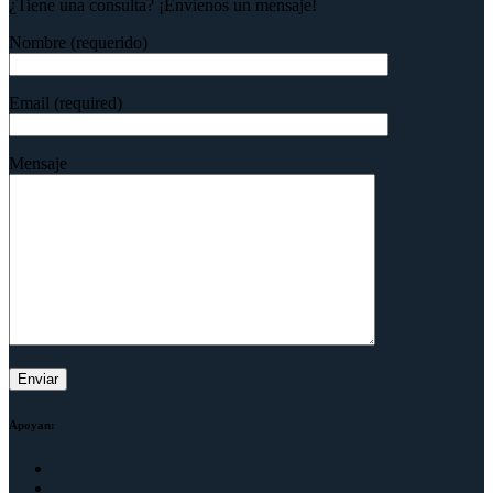
¿Tiene una consulta? ¡Envíenos un mensaje!
Nombre (requerido)
Email (required)
Mensaje
Apoyan: