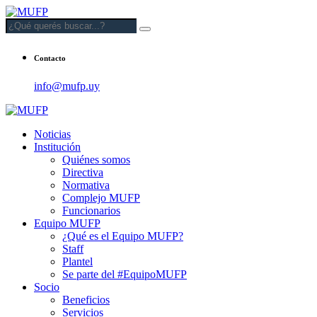
Contacto
info@mufp.uy
Noticias
Institución
Quiénes somos
Directiva
Normativa
Complejo MUFP
Funcionarios
Equipo MUFP
¿Qué es el Equipo MUFP?
Staff
Plantel
Se parte del #EquipoMUFP
Socio
Beneficios
Servicios