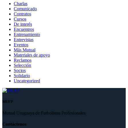
Charlas
Comunicado
Contratos
Cursos
De interés
Encuentros
Entrenamiento
Entrevistas
Eventos
Más Mutual
Materiales de apoyo
Reclamos
Selección
Socios
Solidario
Uncategorized
MUFP
Mutual Uruguaya de Futbolistas Profesionales
Contáctenos