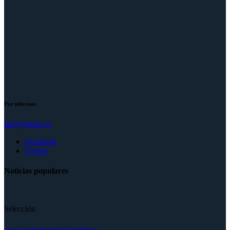
Por informes
info@mufp.uy
Facebook
Twitter
Noticias populares
Selección
Como han finalizado los 55 futbolistas